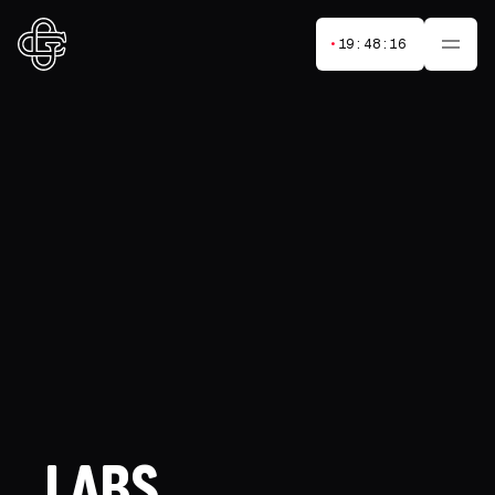
•
19:48:18
LABS